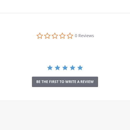
0.0
0 Reviews
star
rating
BE THE FIRST TO WRITE A REVIEW