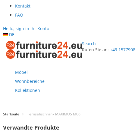
Kontakt
FAQ
Hello, sign in
Ihr Konto
DE
Search
Rufen Sie an:
+49 157790
Zum
Inhalt
springen
Möbel
Wohnbereiche
Kollektionen
Startseite
Fernsehschrank MAXIMUS M06
Verwandte Produkte