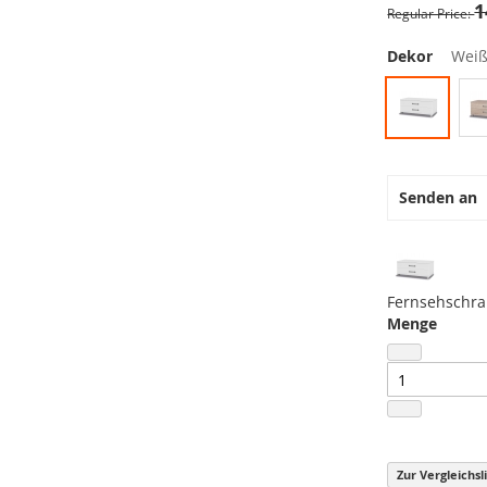
1
Regular Price
Dekor
Wei
Senden an
Fernsehschr
Menge
Zur Vergleichsl