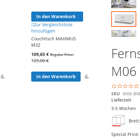
der
Bildgalerie
In den Warenkorb
In den W
springen
Zur Vergleichsliste
Zur Vergle
hinzufügen
hinzufügen
Couchtisch MAXIMUS
Fernsehsch
Zum
M32
MAXIMUS 
Anfang
Fern
der
109,65 €
148,75 €
Regular Price
Reg
Bildgalerie
129,00 €
175,00 €
springen
M06
Zur
Zur
In den Warenkorb
In den W
Vergleichsliste
Vergleichsliste
hinzufügen
hinzufügen
SKU
M06-B
Lieferzeit
3-5 Wochen
Breit
Special Price