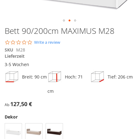
Zum
Bett 90/200cm MAXIMUS M28
Anfang
der
0.0
Write a review
Bildgalerie
star
SKU
M28
springen
rating
Lieferzeit
3-5 Wochen
Breit: 90 cm
Hoch: 71
Tief: 206 cm
cm
127,50 €
Ab
Dekor