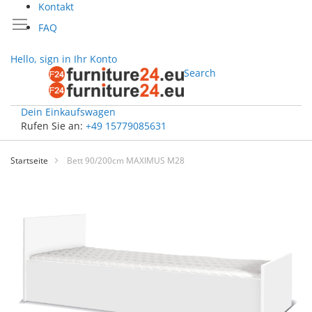
Kontakt
FAQ
Hello, sign in
Ihr Konto
Search
Dein Einkaufswagen
Rufen Sie an:
+49 15779085631
Zum
Inhalt
Startseite
Bett 90/200cm MAXIMUS M28
springen
Zum
Ende
der
Bildgalerie
springen