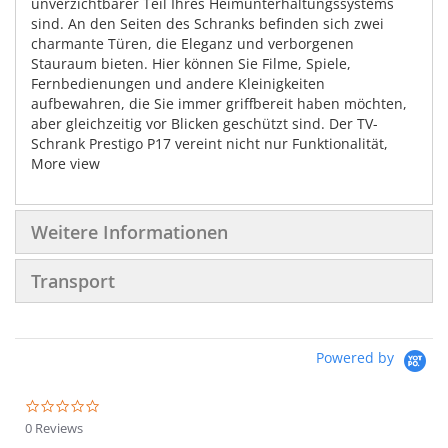
unverzichtbarer Teil Ihres Heimunterhaltungssystems
sind. An den Seiten des Schranks befinden sich zwei
charmante Türen, die Eleganz und verborgenen
Stauraum bieten. Hier können Sie Filme, Spiele,
Fernbedienungen und andere Kleinigkeiten
aufbewahren, die Sie immer griffbereit haben möchten,
aber gleichzeitig vor Blicken geschützt sind. Der TV-
Schrank Prestigo P17 vereint nicht nur Funktionalität,
sondern auch Ästhetik. Seine wunderschöne
More view
Verarbeitung, sorgfältig gestaltete Details und
hochwertigen Materialien machen ihn zu einem
unverzichtbaren Element Ihrer Einrichtung. Verleihen Sie
Weitere Informationen
Ihrem Wohnzimmer oder Entertainment-Bereich mit dem
TV-Schrank Prestigo P17 eine harmonische Verbindung
Transport
von Praktikabilität und Stil. Es ist mehr als nur ein
Möbelstück - es ist ein Ausdruck Ihres individuellen
Geschmacks und Ihrer Leidenschaft für Schönheit.
Schaffen Sie den perfekten Raum für Entspannung,
Powered by
Unterhaltung und kreative Inspiration - dank dem TV-
Schrank Prestigo P17.
0.0
star
0 Reviews
rating