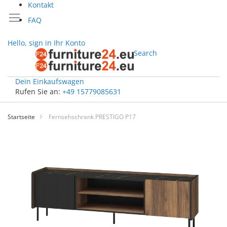
Kontakt
FAQ
Hello, sign in
Ihr Konto
Search
Dein Einkaufswagen
Rufen Sie an:
+49 15779085631
Zum
Inhalt
Startseite
Fernsehschrank PRESTIGO P17
springen
Zum
Ende
der
Bildgalerie
springen