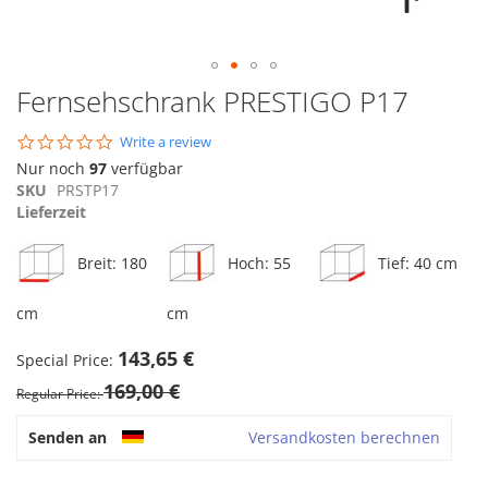
Zum
Fernsehschrank PRESTIGO P17
Anfang
der
0.0
Write a review
Bildgalerie
star
Nur noch
97
verfügbar
springen
rating
SKU
PRSTP17
Lieferzeit
Breit: 180
Hoch: 55
Tief: 40 cm
cm
cm
143,65 €
Special Price
169,00 €
Regular Price
Senden an
Versandkosten berechnen