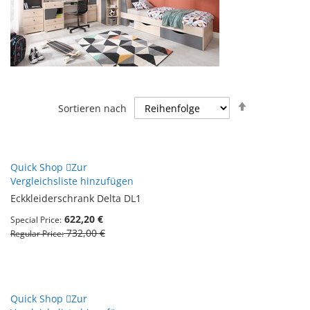
Absteigend
Sortieren nach
sortieren
Quick Shop
Zur
Vergleichsliste hinzufügen
Eckkleiderschrank Delta DL1
622,20 €
Special Price
732,00 €
Regular Price
Quick Shop
Zur