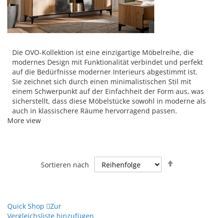
Die OVO-Kollektion ist eine einzigartige Möbelreihe, die
modernes Design mit Funktionalität verbindet und perfekt
auf die Bedürfnisse moderner Interieurs abgestimmt ist.
Sie zeichnet sich durch einen minimalistischen Stil mit
einem Schwerpunkt auf der Einfachheit der Form aus, was
sicherstellt, dass diese Möbelstücke sowohl in moderne als
auch in klassischere Räume hervorragend passen.
More view
Hergestellt aus hochwertiger Laminatplatte, die die
Dekoration von antikem Eichenholz mit dunklem Beton
nachahmt, kombiniert diese Kollektion Langlebigkeit mit
einem einzigartigen Stil. Feine, schwarze Streifen an den
Absteigend
Kanten verleihen Eleganz und betonen den modernen
Sortieren nach
sortieren
Charakter jedes Elements.
Die Kollektion umfasst eine breite Auswahl an Möbeln,
einschließlich Kommoden, TV-Möbel, Couchtische, Regale
Quick Shop
Zur
und Wandregale, was die Schaffung eines kohärenten und
Vergleichsliste hinzufügen
funktionalen Arrangements in verschiedenen Räumen des