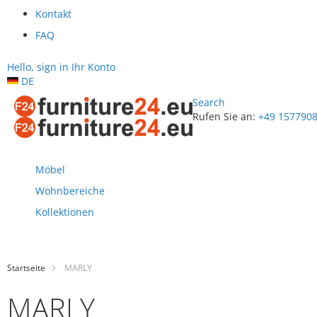
Kontakt
FAQ
Hello, sign in
Ihr Konto
DE
Search
Rufen Sie an:
+49 157790
Zum
Inhalt
springen
Möbel
Wohnbereiche
Kollektionen
Startseite
MARLY
MARLY