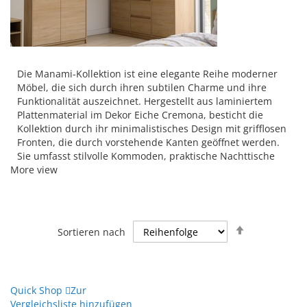
Die Manami-Kollektion ist eine elegante Reihe moderner
Möbel, die sich durch ihren subtilen Charme und ihre
Funktionalität auszeichnet. Hergestellt aus laminiertem
Plattenmaterial im Dekor Eiche Cremona, besticht die
Kollektion durch ihr minimalistisches Design mit grifflosen
Fronten, die durch vorstehende Kanten geöffnet werden.
Sie umfasst stilvolle Kommoden, praktische Nachttische
More view
und geräumige Kleiderschränke, die sich perfekt in
Wohnzimmer, Schlafzimmer, Esszimmer und
Jugendzimmer einfügen. Die Manami-Möbel vereinen
Ästhetik mit Praktikabilität und bieten sanfte
Öffnungsmechanismen sowie viel Stauraum.
Absteigend
Sortieren nach
sortieren
Quick Shop
Zur
Vergleichsliste hinzufügen